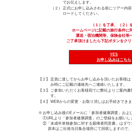
でお伝えします。
（２）
正式にお申し込みされる前にツアー内容
ロードしてください。
（１）を了承、（２）
ホームページに記載の旅行条件に
運送・宿泊機関等、保険会社等
ご了承頂けましたら下記ボタンをクリ
YES
お申し込みはこちら
【２】
定員に達してからお申し込みを頂いたお客様は
み時にご記載の連絡先へご連絡いたします。
【３】
ご参加いただくお客様宛てに弊社よりご案内書
す。
【４】
WEBからの変更・お取り消しはお手続きできま
※
お申し込み後のEメールに「参加者健康調査」およ
①URLより「参加者健康調査」のご登録をお願いし
②「未成年単独参加に対する親権者同意書」はダウ
原本はご出発当日集合場所にて回収しますので、