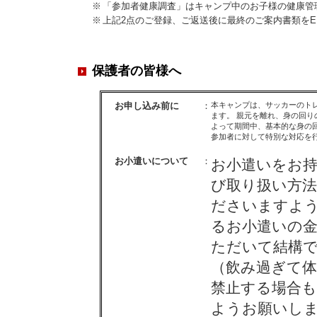
※
「参加者健康調査」はキャンプ中のお子様の健康管
※
上記2点のご登録、ご返送後に最終のご案内書類を
保護者の皆様へ
お申し込み前に
：
本キャンプは、サッカーのト
ます。 親元を離れ、身の回
よって期間中、基本的な身の
参加者に対して特別な対応を
お小遣いについて
：
お小遣いをお
び取り扱い方
ださいますよう
るお小遣いの
ただいて結構
（飲み過ぎて
禁止する場合も
ようお願いし