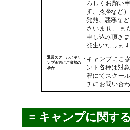
ろしくお願い申
折、捻挫など
発熱、悪寒など
さいませ。 ま
申し込み頂き
発生いたしま
通常スクールとキャ
：
キャンプにご
ンプ両方にご参加の
ント各種は対
場合
程にてスクール
チにお問い合
= キャンプに関す