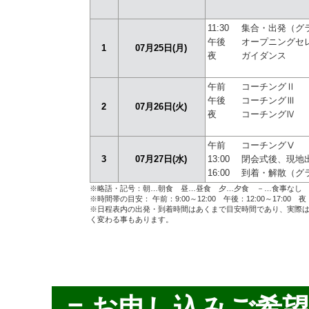
11:30
集合・出発（グ
午後
オープニングセ
1
07月25日(月)
夜
ガイダンス
午前
コーチングⅡ
午後
コーチングⅢ
2
07月26日(火)
夜
コーチングⅣ
午前
コーチングⅤ
3
07月27日(水)
13:00
閉会式後、現地
16:00
到着・解散（グ
※略語・記号：朝…朝食 昼…昼食 夕…夕食 －…食事なし
※時間帯の目安： 午前：9:00～12:00 午後：12:00～17:00 夜：1
※日程表内の出発・到着時間はあくまで目安時間であり、実際
く変わる事もあります。
= お申し込みご希