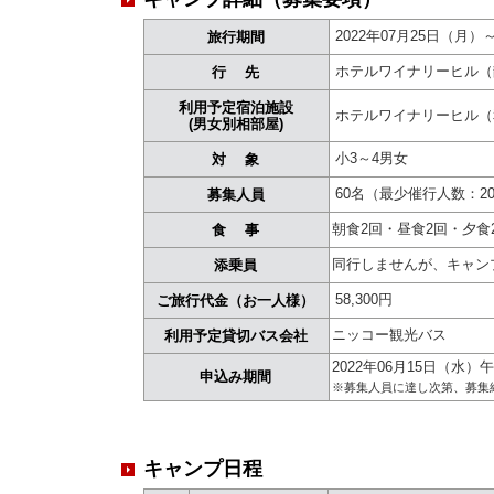
2022年07月25日（月）
旅行期間
ホテルワイナリーヒル（
行 先
利用予定宿泊施設
ホテルワイナリーヒル（
(男女別相部屋)
小3～4男女
対 象
60名（最少催行人数：2
募集人員
朝食2回・昼食2回・夕食
食 事
同行しませんが、キャン
添乗員
58,300円
ご旅行代金（お一人様）
ニッコー観光バス
利用予定貸切バス会社
2022年06月15日（水）
申込み期間
※募集人員に達し次第、募集
キャンプ日程