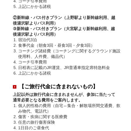
コーチ引率費用
上記にかかる諸税
②新幹線・バス付きプラン（上野駅より新幹線利用、越
後湯沢駅よりバス利用）
③新幹線・バス付きプラン（大宮駅より新幹線利用、越
後湯沢駅よりバス利用）
宿泊代3泊
食事代金（朝食3回・昼食3回・夕食3回）
コーチング諸経費（コーチングに関するグラウンド施設
使用料、人件費、備品代）
コーチ引率費用
日程表に記載のJR運賃、JR普通車指定席特急料金
上記にかかる諸税
【ご旅行代金に含まれないもの】
上記以外は旅行代金に含まれませんが、参加に当たって
通常必要となる費用をご案内
します。
個人的性格の費用（自宅⇔集合・解散場所間交通費、飲
み物代、電話代）
傷害・疾病に関する医療費
任意の旅行傷害保険
1日目のご昼食代