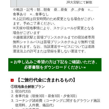
JR大宮駅にて
解散
※略語・記号：朝…朝食 昼…昼食 夕…夕食 ○…
食事あり ×…食事なし
※上記日程は目安時間のため変更となる場合がござい
ます。予めご了承ください。
※天候や現地事情により、スケジュールが変更となる
場合がございます
※越後湯沢駅と苗場プリンスホテルまでの宿泊者専用
無料シャトルバスは苗場プリンスホテルより無料で提
供されます。なお、当該運送サービスについては道路
運送法上の許可または登録を要しない運送です。
= お申し込みご希望の方は下記をご確認いただき、
必要書類をダウンロードください =
【ご旅行代金に含まれるもの】
①現地集合解散プラン
宿泊代3泊
食事代金（朝食3回・昼食3回・夕食3回）
コーチング諸経費（コーチングに関するグラウンド施設
使用料、人件費、備品代）