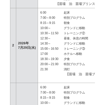
【苗場 泊 苗場プリンスホテ
6:00
起床
7:00～8:00
特別プログラム
8:15～9:15
朝食
10:00～
グランドに移動
10:30～11:50
トレーニング②
12:30～
昼食、休息の時間
2026年
14:30～
グランドに移動
2
7月29日(水)
15:00～16:50
トレーニング③
17:00
ホテルへ移動
18:30～19:30
夕食
20:00～21:00
特別プログラム
21:30
消灯
【苗場 泊 苗場プリン
テ
6:00
起床
7:00～8:00
特別プログラム
8:15～9:15
朝食
10:00～
グランドに移動