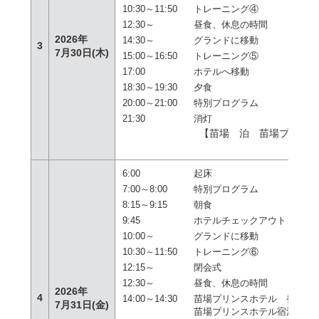
10:30～11:50
トレーニング④
12:30～
昼食、休息の時間
2026年
14:30～
グランドに移動
3
7月30日(木)
15:00～16:50
トレーニング⑤
17:00
ホテルへ移動
18:30～19:30
夕食
20:00～21:00
特別プログラム
21:30
消灯
【苗場 泊 苗場プリン
テ
6:00
起床
7:00～8:00
特別プログラム
8:15～9:15
朝食
9:45
ホテルチェックアウト
10:00～
グランドに移動
10:30～11:50
トレーニング⑥
12:15～
閉会式
12:30～
昼食、休息の時間
2026年
4
14:00～14:30
苗場プリンスホテル 発
7月31日(金)
苗場プリンスホテル宿泊者専