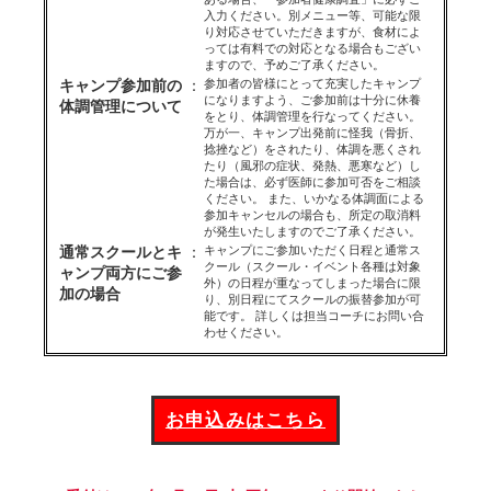
入力ください。別メニュー等、可能な限
り対応させていただきますが、食材によ
っては有料での対応となる場合もござい
ますので、予めご了承ください。
キャンプ参加前の
：
参加者の皆様にとって充実したキャンプ
になりますよう、ご参加前は十分に休養
体調管理について
をとり、体調管理を行なってください。
万が一、キャンプ出発前に怪我（骨折、
捻挫など）をされたり、体調を悪くされ
たり（風邪の症状、発熱、悪寒など）し
た場合は、必ず医師に参加可否をご相談
ください。 また、いかなる体調面による
参加キャンセルの場合も、所定の取消料
が発生いたしますのでご了承ください。
通常スクールとキ
：
キャンプにご参加いただく日程と通常ス
クール（スクール・イベント各種は対象
ャンプ両方にご参
外）の日程が重なってしまった場合に限
加の場合
り、別日程にてスクールの振替参加が可
能です。 詳しくは担当コーチにお問い合
わせください。
お申込みはこちら