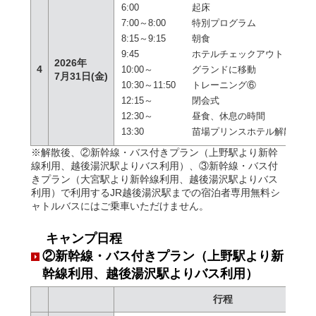
6:00
起床
7:00～8:00
特別プログラム
8:15～9:15
朝食
9:45
ホテルチェックアウト
2026年
4
10:00～
グランドに移動
7月31日(金)
10:30～11:50
トレーニング⑥
12:15～
閉会式
12:30～
昼食、休息の時間
13:30
苗場プリンスホテル解散
※解散後、②新幹線・バス付きプラン（上野駅より新幹
線利用、越後湯沢駅よりバス利用）、③新幹線・バス付
きプラン（大宮駅より新幹線利用、越後湯沢駅よりバス
利用）で利用するJR越後湯沢駅までの宿泊者専用無料シ
ャトルバスにはご乗車いただけません。
キャンプ日程
②新幹線・バス付きプラン（上野駅より新
幹線利用、越後湯沢駅よりバス利用）
行程