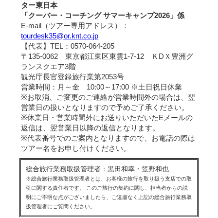
ター東日本
「クーバー・コーチング サマーキャンプ2026」係
E-mail（ツアー専用アドレス）：
tourdesk35@or.knt.co.jp
【代表】TEL：0570-064-205
〒135-0062 東京都江東区東雲1-7-12 ＫDＸ豊洲グ
ランスクエア3階
観光庁長官登録旅行業第2053号
営業時間：月～金 10:00～17:00 ※土日祝日休業
※お取消、ご変更のご連絡が営業時間外の場合は、翌
営業日の扱いとなりますので予めご了承ください。
※休業日・営業時間外にお送りいただいたEメールの
返信は、翌営業日以降の返信となります。
※代表番号でのご案内となりますので、お電話の際は
ツアー名をお申し付けください。
総合旅行業務取扱管理者：黒田和幸・笠野和也
※総合旅行業務取扱管理者とは、お客様の旅行を取り扱う支店での取
引に関する責任者です。 このご旅行の契約に関し、担当者からの説
明にご不明な点がございましたら、ご遠慮なく上記の総合旅行業務取
扱管理者にご質問ください。