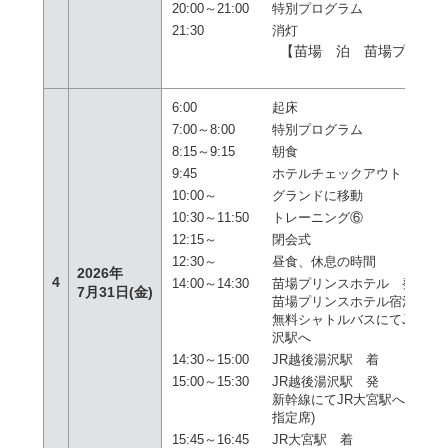
20:00～21:00
特別プログラム
21:30
消灯
【苗場 泊 苗場プリン
テ
6:00
起床
7:00～8:00
特別プログラム
8:15～9:15
朝食
9:45
ホテルチェックアウト
10:00～
グランドに移動
10:30～11:50
トレーニング⑥
12:15～
閉会式
12:30～
昼食、休息の時間
2026年
4
14:00～14:30
苗場プリンスホテル 発
7月31日(金)
苗場プリンスホテル宿泊者専
無料シャトルバスにてJR越後
沢駅へ
14:30～15:00
JR越後湯沢駅 着
15:00～15:30
JR越後湯沢駅 発
新幹線にてJR大宮駅へ(普通
指定席)
15:45～16:45
JR大宮駅 着