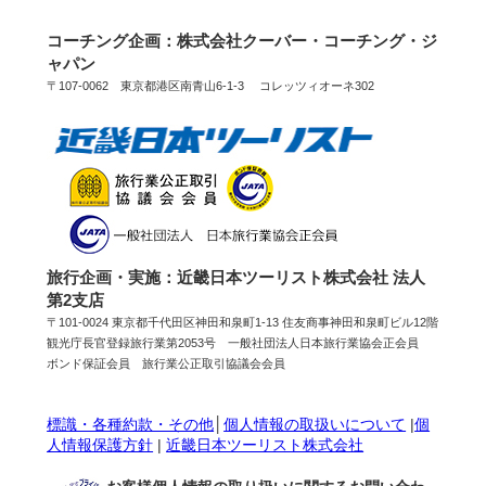
コーチング企画：株式会社クーバー・コーチング・ジ
ャパン
〒107-0062 東京都港区南青山6-1-3 コレッツィオーネ302
旅行企画・実施：近畿日本ツーリスト株式会社 法人
第2支店
〒101-0024 東京都千代田区神田和泉町1-13 住友商事神田和泉町ビル12階
観光庁長官登録旅行業第2053号 一般社団法人日本旅行業協会正会員
ボンド保証会員 旅行業公正取引協議会会員
標識・各種約款・その他
│
個人情報の取扱いについて
|
個
人情報保護方針
|
近畿日本ツーリスト株式会社