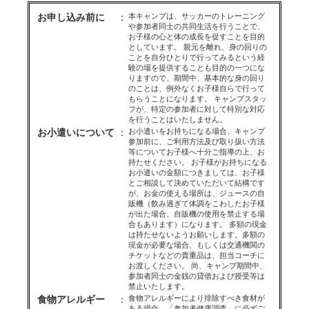
お申し込み前に
：
本キャンプは、サッカーのトレーニング
や参加者同士の共同生活を行うことで、
お子様の心と体の成長を促すことを目的
としています。 親元を離れ、身の回りの
ことを自分ひとりで行ってみるという経
験の場を提供することも目的の一つにな
りますので、期間中、基本的な身の回り
のことは、例外なくお子様自らで行って
もらうことになります。 キャンプスタッ
フが、特定の参加者に対して特別な対応
を行うことはいたしません。
お小遣いについて
：
お小遣いをお持ちになる場合、キャンプ
参加前に、ご利用方法及び取り扱い方法
等についてお子様へ十分ご指導の上、お
持たせください。 お子様がお持ちになる
お小遣いの金額につきましては、お子様
とご相談して決めていただいて結構です
が、お金の使える場所は、ジュースの自
販機（飲み過ぎて体調をこわしたお子様
が出た場合、自販機の使用を禁止する場
合もあります）になります。 多額の現金
は持たせないようお願いします。多額の
現金が必要な場合、もしくは交通機関の
チケットなどの貴重品は、担当コーチに
お渡しください。 尚、キャンプ期間中、
参加者同士の金銭の貸借および授受等は
禁止いたします。
食物アレルギー
：
食物アレルギーにより排除すべき食材が
ある場合、「参加者健康調査」に必ずご