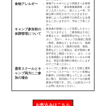
食物アレルギー
：
食物アレルギーにより排除すべき食材
がある場合、「参加者健康調査」に必
ずご入力ください。別メニュー等、可
能な限り対応させていただきますが、
食材によっては有料での対応となる場
合もございますので、予めご了承くだ
さい。
キャンプ参加前の
：
参加者の皆様にとって充実したキャン
プになりますよう、ご参加前は十分に
体調管理について
休養をとり、体調管理を行なってくだ
さい。 万が一、キャンプ出発前に怪我
（骨折、捻挫など）をされたり、体調
を悪くされたり（風邪の症状、発熱、
悪寒など）した場合は、必ず医師に参
加可否をご相談ください。 また、いか
なる体調面による参加キャンセルの場
合も、所定の取消料が発生いたします
のでご了承ください。
通常スクールとキ
：
キャンプにご参加いただく日程と通常
スクール（スクール・イベント各種は
ャンプ両方にご参
対象外）の日程が重なってしまった場
加の場合
合に限り、別日程にてスクールの振替
参加が可能です。 詳しくは担当コーチ
にお問い合わせください。
お申込みはこちら