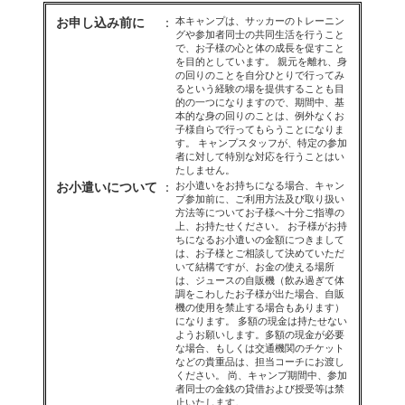
お申し込み前に
：
本キャンプは、サッカーのトレーニン
グや参加者同士の共同生活を行うこと
で、お子様の心と体の成長を促すこと
を目的としています。 親元を離れ、身
の回りのことを自分ひとりで行ってみ
るという経験の場を提供することも目
的の一つになりますので、期間中、基
本的な身の回りのことは、例外なくお
子様自らで行ってもらうことになりま
す。 キャンプスタッフが、特定の参加
者に対して特別な対応を行うことはい
たしません。
お小遣いについて
：
お小遣いをお持ちになる場合、キャン
プ参加前に、ご利用方法及び取り扱い
方法等についてお子様へ十分ご指導の
上、お持たせください。 お子様がお持
ちになるお小遣いの金額につきまして
は、お子様とご相談して決めていただ
いて結構ですが、お金の使える場所
は、ジュースの自販機（飲み過ぎて体
調をこわしたお子様が出た場合、自販
機の使用を禁止する場合もあります）
になります。 多額の現金は持たせない
ようお願いします。多額の現金が必要
な場合、もしくは交通機関のチケット
などの貴重品は、担当コーチにお渡し
ください。 尚、キャンプ期間中、参加
者同士の金銭の貸借および授受等は禁
止いたします。