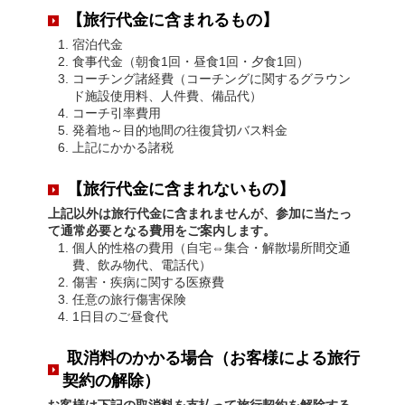
【旅行代金に含まれるもの】
宿泊代金
食事代金（朝食1回・昼食1回・夕食1回）
コーチング諸経費（コーチングに関するグラウン
ド施設使用料、人件費、備品代）
コーチ引率費用
発着地～目的地間の往復貸切バス料金
上記にかかる諸税
【旅行代金に含まれないもの】
上記以外は旅行代金に含まれませんが、参加に当たっ
て通常必要となる費用をご案内します。
個人的性格の費用（自宅⇔集合・解散場所間交通
費、飲み物代、電話代）
傷害・疾病に関する医療費
任意の旅行傷害保険
1日目のご昼食代
取消料のかかる場合（お客様による旅行
契約の解除）