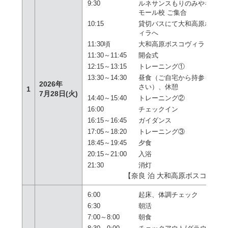
9:30
ルネサンスもりのみやキュー
モール校 ご集合
10:15
貸切バスにて大和高原ボスコ
ィラへ
11:30頃
大和高原ボスコヴィラ 着
11:30～11:45
開会式
12:15～13:15
トレーニング①
13:30～14:30
昼食（ご自宅から持参してく
2026年
さい）、休憩
1
7月28日(火)
14:40～15:40
トレーニング②
16:00
チェックイン
16:15～16:45
ガイダンス
17:05～18:20
トレーニング③
18:45～19:45
夕食
20:15～21:00
入浴
21:30
消灯
【奈良 泊 大和高原ボスコヴィ
6:00
起床、
体調チェック
6:30
朝活
7:00～8:00
朝食