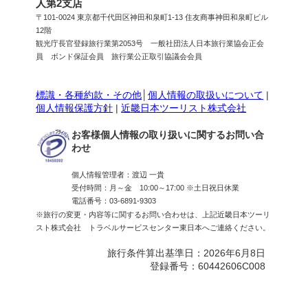
人第2支店
〒101-0024 東京都千代田区神田和泉町1-13 住友商事神田和泉町ビル
12階
観光庁長官登録旅行業第2053号 一般社団法人日本旅行業協会正会
員 ボンド保証会員 旅行業公正取引協議会会員
標識・各種約款・その他
│
個人情報の取扱いについて
|
個人情報保護方針
|
近畿日本ツーリスト株式会社
お客様個人情報の取り扱いに関するお問い合
わせ
個人情報管理者：渡辺 一貴
受付時間：月～金 10:00～17:00 ※土日祝日休業
電話番号：03-6891-9303
※旅行の変更・内容等に関するお問い合わせは、上記近畿日本ツーリ
スト株式会社 トラベルサービスセンター東日本へご連絡ください。
旅行条件算出基準日：2026年6月8日
登録番号：60442606C008