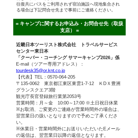
往復共にバスをご利用されず宿泊施設へ現地集合され
る場合は下記問合せ先まで事前にご連絡ください。
= キャンプに関するお申込み・お問合せ先（取扱
支店） =
近畿日本ツーリスト株式会社 トラベルサービス
センター東日本
「クーバー・コーチング サマーキャンプ2026」係
E-mail（ツアー専用アドレス）：
tourdesk35@or.knt.co.jp
【代表】TEL：0570-064-205
〒135-0062 東京都江東区東雲1-7-12 ＫDＸ豊洲
グランスクエア3階
観光庁長官登録旅行業第2053号
営業時間：月～金 10:00～17:00 ※土日祝日休業
※お取消、ご変更のご連絡が営業時間外の場合は、
翌営業日の扱いとなりますので予めご了承くださ
い。
※休業日・営業時間外にお送りいただいたEメール
の返信は、翌営業日以降の返信となります。