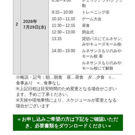
8:30～9:00
チェックアウト/グラウンドへ
動
9:15～10:00
トレーニング④
10:10～11:10
ゲーム大会
2026年
2
11:30～12:15
昼食
7月29日(水)
12:30～13:00
閉会式
13:15
貸切バスにてルネサンス
もり
みやキューズモール校へ
14:30
～15:00
ルネサンスもりのみやキュー
モール校 着
ルネサンスもりのみやキュー
モール校にて
解散
※略語・記号：朝…朝食 昼…昼食 夕…夕食 ○…
食事あり ×…食事なし
※上記日程は目安時間のため変更となる場合がござい
ます。予めご了承ください。
※天候や現地事情により、スケジュールが変更となる
場合がございます
= お申し込みご希望の方は下記をご確認いただ
き、必要書類をダウンロードください =