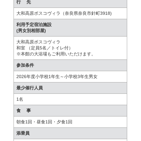
行 先
大和高原ボスコヴィラ（奈良県奈良市針町3918)
利用予定宿泊施設
(男女別相部屋)
大和高原ボスコヴィラ
和室 （定員5名／トイレ付）
※本館の大浴場もご利用いただけます。
参加条件
2026年度小学校1年生～小学校3年生男女
最少催行人員
1名
食 事
朝食1回・昼食1回・夕食1回
添乗員